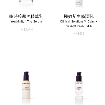
臻時粹顏™精華乳
極效新生修護乳
®
Youthfinity
The Serum
Clinical Solutions™ Calm +
Restore Facial Milk
HK$2,450
HK$408