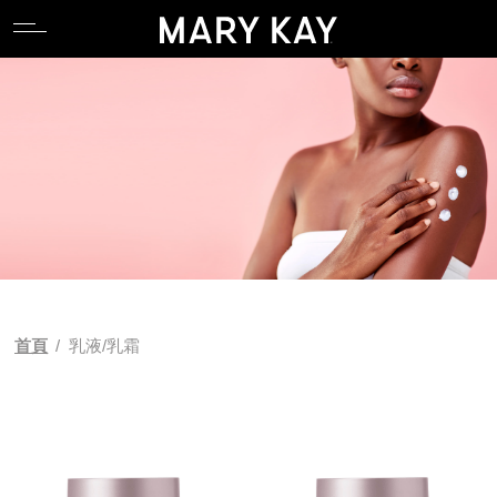
關於玫琳凱
親水專區
產品系列
全能肌礎系列
卸妝
唇部系列
香氛系列
食物補充品
產品目錄
關於玫琳凱
親水專區
產品系列
全能肌礎系列
卸妝
唇部系列
香氛系列
食物補充品
產品目錄
關於Mary Kay Ash
逆齡專區
科研 Lab 系列
產品功能
潔顏
臉部系列
關於Mary Kay Ash
逆齡專區
科研 Lab 系列
產品功能
潔顏
臉部系列
Pink Changing Lives
控油專區
臻時粹顏系列
化妝水
眼部系列
Pink Changing Lives
控油專區
臻時粹顏系列
化妝水
眼部系列
Pink Doing Green
舒壓專區
時光精靈Repair系列
乳液/乳霜
彩妝工具
Pink Doing Green
舒壓專區
時光精靈Repair系列
乳液/乳霜
彩妝工具
科研創新
懶人專區
時光精靈/ 時光精靈3D系列
面膜
科研創新
懶人專區
時光精靈/ 時光精靈3D系列
面膜
首頁
/
乳液/乳霜
植物肌密系列
精華液/油
植物肌密系列
精華液/油
肌膚檢測
肌膚檢測
補充性保養系列
身體防曬/保養
補充性保養系列
身體防曬/保養
亮采系列
眼唇保養
亮采系列
眼唇保養