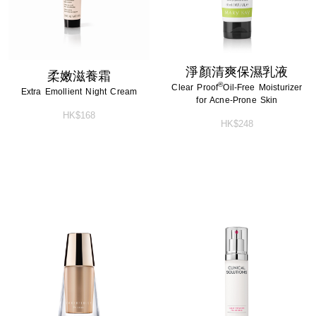
淨顏清爽保濕乳液
柔嫩滋養霜
®
Clear Proof
Oil-Free Moisturizer
Extra Emollient Night Cream
for Acne-Prone Skin
HK$168
HK$248