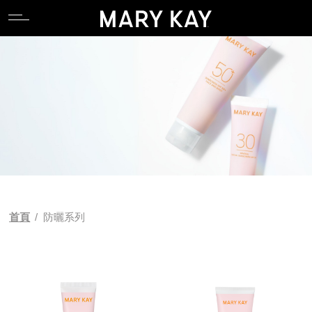
關於玫琳凱
親水專區
產品系列
全能肌礎系列
卸妝
唇部系列
香氛系列
食物補充品
產品目錄
關於玫琳凱
親水專區
產品系列
全能肌礎系列
卸妝
唇部系列
香氛系列
食物補充品
產品目錄
關於Mary Kay Ash
逆齡專區
科研 Lab 系列
產品功能
潔顏
臉部系列
關於Mary Kay Ash
逆齡專區
科研 Lab 系列
產品功能
潔顏
臉部系列
Pink Changing Lives
控油專區
時光精靈Repair系列
化妝水
眼部系列
Pink Changing Lives
控油專區
時光精靈Repair系列
化妝水
眼部系列
Pink Doing Green
舒壓專區
幻時5X / 幻時佳系列
乳液/乳霜
彩妝工具
Pink Doing Green
舒壓專區
幻時5X / 幻時佳系列
乳液/乳霜
彩妝工具
科研創新
懶人專區
時光精靈/ 時光精靈3D系列
面膜
智能粉底配色工具
科研創新
懶人專區
時光精靈/ 時光精靈3D系列
面膜
智能粉底配色工具
首頁
/
防曬系列
植物肌密系列
精華液/油
植物肌密系列
精華液/油
肌膚檢測
肌膚檢測
補充性保養系列
身體防曬/保養
補充性保養系列
身體防曬/保養
亮采系列
眼唇保養
亮采系列
眼唇保養